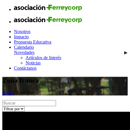
Nosotros
Impacto
Propuesta Educativa
Calendario
Novedades
Artículos de Interés
Noticias
Contáctanos
Zona franca
Inicio
/ Zona franca