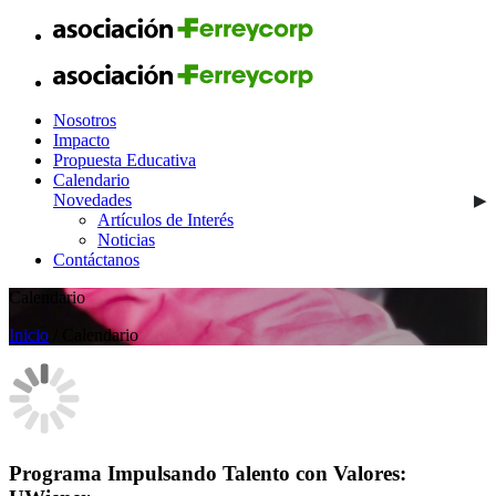
Nosotros
Impacto
Propuesta Educativa
Calendario
Novedades
Artículos de Interés
Noticias
Contáctanos
Calendario
Inicio
/ Calendario
Programa Impulsando Talento con Valores: