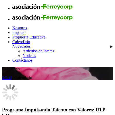
Nosotros
Impacto
Propuesta Educativa
Calendario
Novedades
Artículos de Interés
Noticias
Contáctanos
Calendario
Inicio
/ Calendario
Programa Impulsando Talento con Valores: UTP