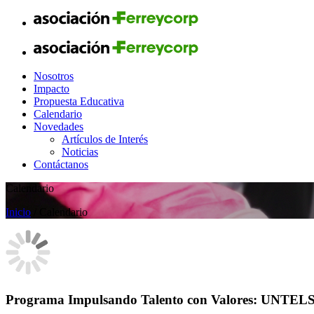
Nosotros
Impacto
Propuesta Educativa
Calendario
Novedades
Artículos de Interés
Noticias
Contáctanos
Calendario
Inicio
/ Calendario
Programa Impulsando Talento con Valores: UNTEL