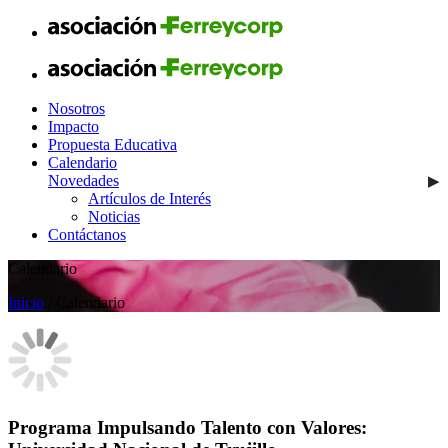
Nosotros
Impacto
Propuesta Educativa
Calendario
Novedades
Artículos de Interés
Noticias
Contáctanos
Calendario
Inicio
/ Calendario
Programa Impulsando Talento con Valores: