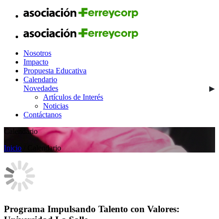
Nosotros
Impacto
Propuesta Educativa
Calendario
Novedades
Artículos de Interés
Noticias
Contáctanos
Calendario
Inicio
/ Calendario
Programa Impulsando Talento con Valores: