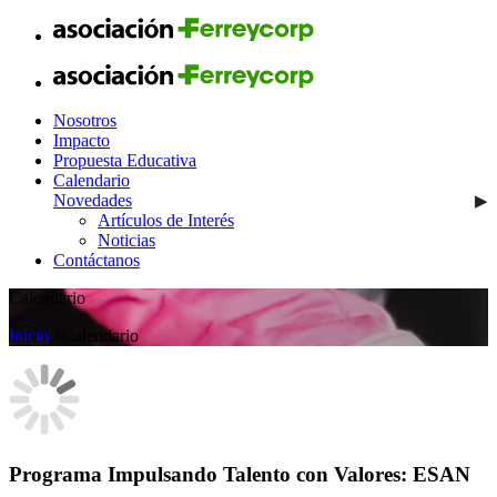
Nosotros
Impacto
Propuesta Educativa
Calendario
Novedades
Artículos de Interés
Noticias
Contáctanos
Calendario
Inicio
/ Calendario
Programa Impulsando Talento con Valores: ESAN