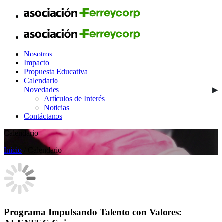
Nosotros
Impacto
Propuesta Educativa
Calendario
Novedades
Artículos de Interés
Noticias
Contáctanos
Calendario
Inicio
/ Calendario
Programa Impulsando Talento con Valores: