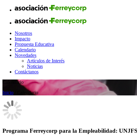
Nosotros
Impacto
Propuesta Educativa
Calendario
Novedades
Artículos de Interés
Noticias
Contáctanos
Calendario
Inicio
/ Calendario
Programa Ferreycorp para la Empleabilidad: UNJF