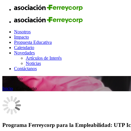
Nosotros
Impacto
Propuesta Educativa
Calendario
Novedades
Artículos de Interés
Noticias
Contáctanos
Calendario
Inicio
/ Calendario
Programa Ferreycorp para la Empleabilidad: UTP I