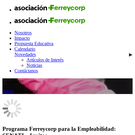
Nosotros
Impacto
Propuesta Educativa
Calendario
Novedades
Artículos de Interés
Noticias
Contáctanos
Calendario
Inicio
/ Calendario
Programa Ferreycorp para la Empleabilidad: