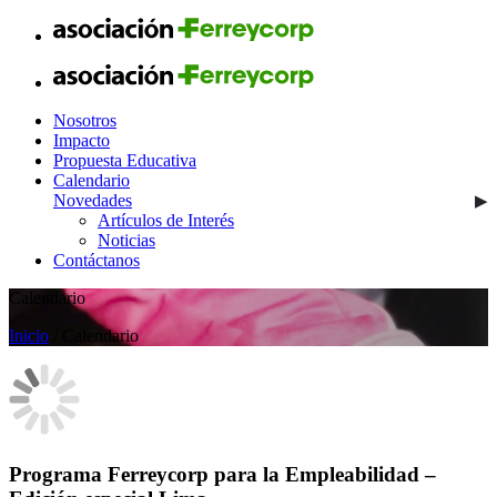
Nosotros
Impacto
Propuesta Educativa
Calendario
Novedades
Artículos de Interés
Noticias
Contáctanos
Calendario
Inicio
/ Calendario
Programa Ferreycorp para la Empleabilidad –